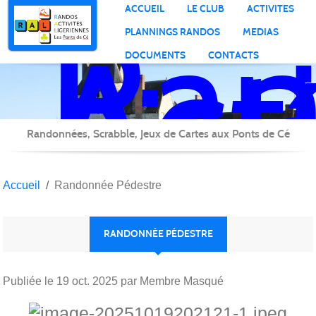
Ran
Panneau de gestion des cookies
ACCUEIL
LE CLUB
ACTIVITES
Act
PLANNINGS RANDOS
MEDIAS
Lig
DOCUMENTS
CONTACTS
Randonnées, Scrabble, Jeux de Cartes aux Ponts de Cé
Accueil
Randonnée Pédestre
RANDONNÉE PÉDESTRE
Publiée le
19 oct. 2025
par Membre Masqué