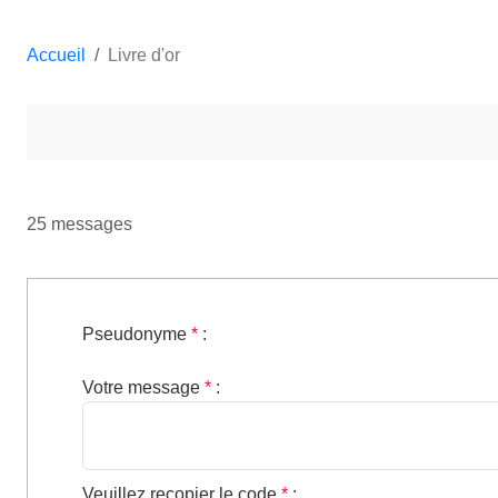
Accueil
Livre d'or
25 messages
Pseudonyme
*
:
Votre message
*
:
Veuillez recopier le code
*
: