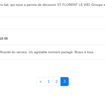
ns fait, qui nous a permis de découvrir ST FLORENT LE VIEL Groupe s
18:48
l'efficacité du service. Un agréable moment partagé. Bravo à tous
«
1
2
3