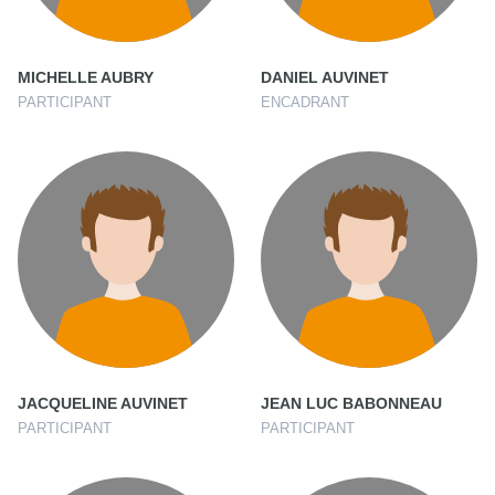
MICHELLE AUBRY
DANIEL AUVINET
PARTICIPANT
ENCADRANT
JACQUELINE AUVINET
JEAN LUC BABONNEAU
PARTICIPANT
PARTICIPANT