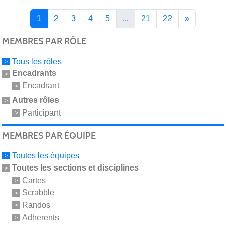
1
2
3
4
5
...
21
22
»
MEMBRES PAR RÔLE
Tous les rôles
Encadrants
Encadrant
Autres rôles
Participant
MEMBRES PAR ÉQUIPE
Toutes les équipes
Toutes les sections et disciplines
Cartes
Scrabble
Randos
Adherents