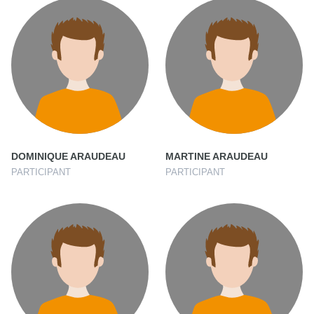
DOMINIQUE ARAUDEAU
MARTINE ARAUDEAU
PARTICIPANT
PARTICIPANT