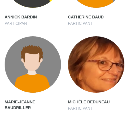
ANNICK BARDIN
CATHERINE BAUD
PARTICIPANT
PARTICIPANT
MARIE-JEANNE
MICHÈLE BEDUNEAU
BAUDRILLER
PARTICIPANT