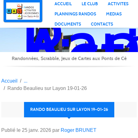
Ran
Panneau de gestion des cookies
ACCUEIL
LE CLUB
ACTIVITES
Act
PLANNINGS RANDOS
MEDIAS
Lig
DOCUMENTS
CONTACTS
Randonnées, Scrabble, Jeux de Cartes aux Ponts de Cé
Accueil
Rando Beaulieu sur Layon 19-01-26
RANDO BEAULIEU SUR LAYON 19-01-26
Publié le
25 janv. 2026
par
Roger BRUNET