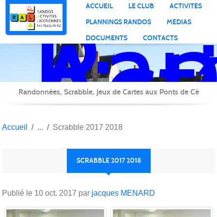
Ran
Panneau de gestion des cookies
ACCUEIL
LE CLUB
ACTIVITES
Act
PLANNINGS RANDOS
MEDIAS
Lig
DOCUMENTS
CONTACTS
Randonnées, Scrabble, Jeux de Cartes aux Ponts de Cé
Accueil
Scrabble 2017 2018
SCRABBLE 2017 2018
Publié le
10 oct. 2017
par
jacques MENARD