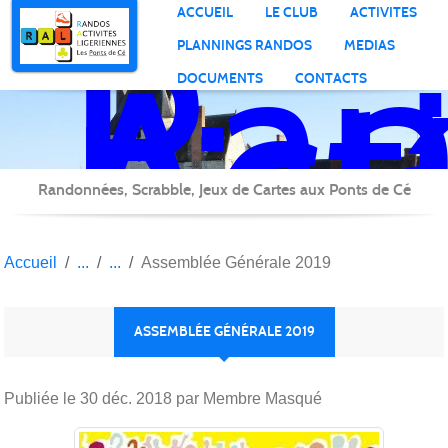
Ran
Panneau de gestion des cookies
ACCUEIL
LE CLUB
ACTIVITES
Act
PLANNINGS RANDOS
MEDIAS
Lig
DOCUMENTS
CONTACTS
Randonnées, Scrabble, Jeux de Cartes aux Ponts de Cé
Accueil
Assemblée Générale 2019
ASSEMBLÉE GÉNÉRALE 2019
Publiée le
30 déc. 2018
par Membre Masqué