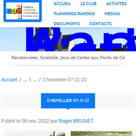
Ran
Panneau de gestion des cookies
ACCUEIL
LE CLUB
ACTIVITES
Act
PLANNINGS RANDOS
MEDIAS
Lig
DOCUMENTS
CONTACTS
Randonnées, Scrabble, Jeux de Cartes aux Ponts de Cé
Accueil
Chemellier 07-11-22
CHEMELLIER 07-11-22
Publié le
08 nov. 2022
par
Roger BRUNET