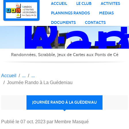
Ran
Panneau de gestion des cookies
ACCUEIL
LE CLUB
ACTIVITES
Act
PLANNINGS RANDOS
MEDIAS
Lig
DOCUMENTS
CONTACTS
Randonnées, Scrabble, Jeux de Cartes aux Ponts de Cé
Accueil
Journée Rando à La Guédeniau
JOURNÉE RANDO À LA GUÉDENIAU
Publié le
07 oct. 2023
par Membre Masqué