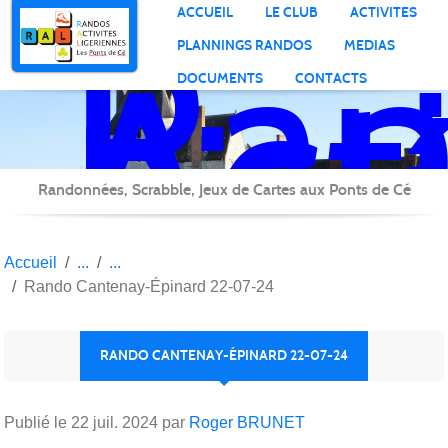
Ran
Panneau de gestion des cookies
ACCUEIL
LE CLUB
ACTIVITES
Act
PLANNINGS RANDOS
MEDIAS
Lig
DOCUMENTS
CONTACTS
Randonnées, Scrabble, Jeux de Cartes aux Ponts de Cé
Accueil
Rando Cantenay-Épinard 22-07-24
RANDO CANTENAY-ÉPINARD 22-07-24
Publié le
22 juil. 2024
par
Roger BRUNET