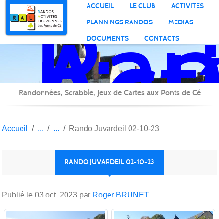
Ran
Panneau de gestion des cookies
ACCUEIL
LE CLUB
ACTIVITES
Act
PLANNINGS RANDOS
MEDIAS
Lig
DOCUMENTS
CONTACTS
Randonnées, Scrabble, Jeux de Cartes aux Ponts de Cé
Accueil
Rando Juvardeil 02-10-23
RANDO JUVARDEIL 02-10-23
Publié le
03 oct. 2023
par
Roger BRUNET