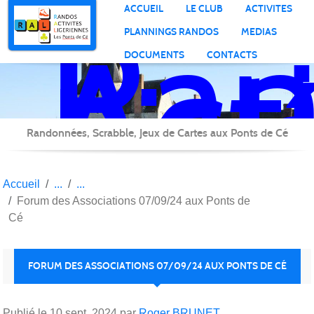
Ran
Panneau de gestion des cookies
ACCUEIL
LE CLUB
ACTIVITES
Act
PLANNINGS RANDOS
MEDIAS
Lig
DOCUMENTS
CONTACTS
Randonnées, Scrabble, Jeux de Cartes aux Ponts de Cé
Accueil
Forum des Associations 07/09/24 aux Ponts de
Cé
FORUM DES ASSOCIATIONS 07/09/24 AUX PONTS DE CÉ
Publié le
10 sept. 2024
par
Roger BRUNET