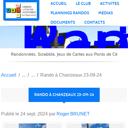
Ran
Panneau de gestion des cookies
ACCUEIL
LE CLUB
ACTIVITES
Act
PLANNINGS RANDOS
MEDIAS
Lig
DOCUMENTS
CONTACTS
Randonnées, Scrabble, Jeux de Cartes aux Ponts de Cé
Accueil
Rando à Chanzeaux 23-09-24
RANDO À CHANZEAUX 23-09-24
Publié le
24 sept. 2024
par
Roger BRUNET