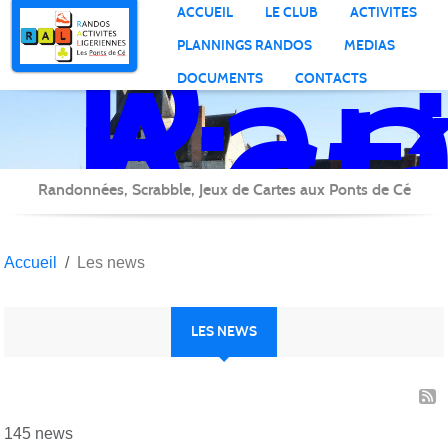
Ran
Panneau de gestion des cookies
ACCUEIL
LE CLUB
ACTIVITES
Act
PLANNINGS RANDOS
MEDIAS
Lig
DOCUMENTS
CONTACTS
Randonnées, Scrabble, Jeux de Cartes aux Ponts de Cé
Accueil
Les news
LES NEWS
145 news