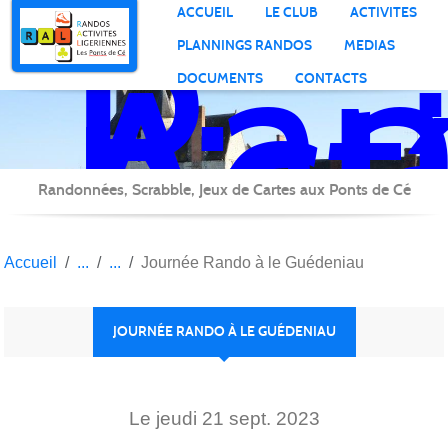
Ran
Panneau de gestion des cookies
ACCUEIL
LE CLUB
ACTIVITES
Act
PLANNINGS RANDOS
MEDIAS
Lig
DOCUMENTS
CONTACTS
Randonnées, Scrabble, Jeux de Cartes aux Ponts de Cé
Accueil
Journée Rando à le Guédeniau
JOURNÉE RANDO À LE GUÉDENIAU
Le
jeudi
21
sept.
2023