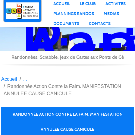
Ran
Panneau de gestion des cookies
ACCUEIL
LE CLUB
ACTIVITES
Act
PLANNINGS RANDOS
MEDIAS
Lig
DOCUMENTS
CONTACTS
Randonnées, Scrabble, Jeux de Cartes aux Ponts de Cé
Accueil
Randonnée Action Contre la Faim. MANIFESTATION
ANNULEE CAUSE CANICULE
RANDONNÉE ACTION CONTRE LA FAIM. MANIFESTATION
ANNULEE CAUSE CANICULE