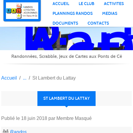
Ran
Panneau de gestion des cookies
ACCUEIL
LE CLUB
ACTIVITES
Act
PLANNINGS RANDOS
MEDIAS
Lig
DOCUMENTS
CONTACTS
Randonnées, Scrabble, Jeux de Cartes aux Ponts de Cé
Accueil
St Lambert du Lattay
ST LAMBERT DU LATTAY
Publié le
18 juin 2018
par Membre Masqué
Randos