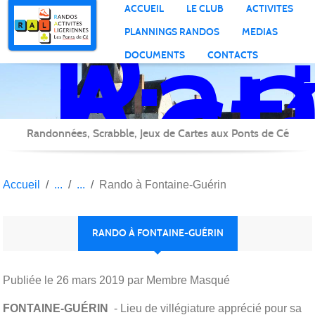
Ran
Panneau de gestion des cookies
ACCUEIL
LE CLUB
ACTIVITES
Act
PLANNINGS RANDOS
MEDIAS
Lig
DOCUMENTS
CONTACTS
Randonnées, Scrabble, Jeux de Cartes aux Ponts de Cé
Accueil
Rando à Fontaine-Guérin
RANDO À FONTAINE-GUÉRIN
Publiée le
26 mars 2019
par Membre Masqué
FONTAINE-GUÉRIN
- Lieu de villégiature apprécié pour sa