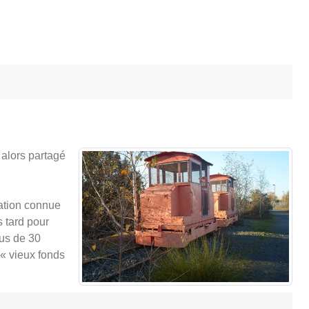
 alors partagé
tation connue
s tard pour
lus de 30
 « vieux fonds