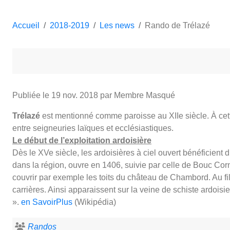
Accueil
2018-2019
Les news
Rando de Trélazé
Publiée le
19 nov. 2018
par Membre Masqué
Trélazé
est mentionné comme paroisse au XIIe siècle. À cette
entre seigneuries laïques et ecclésiastiques.
Le début de l’exploitation ardoisière
Dès le XVe siècle, les ardoisières à ciel ouvert bénéficient 
dans la région, ouvre en 1406, suivie par celle de Bouc Cor
couvrir par exemple les toits du château de Chambord. Au fil 
carrières. Ainsi apparaissent sur la veine de schiste ardoisi
».
en SavoirPlus
(Wikipédia)
Randos